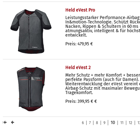
Held eVest Pro
Leistungsstarker Performance‑Airbag
In&motion‑Technologie. Schützt Rücke
Nacken, Rippen & Schultern in 60 ms
atmungsaktiv, intelligent & für höchs
entwickelt.
Preis: 479,95 €
Held eVest 2
Mehr Schutz + mehr Komfort + besser
perfekte Passform (auch für Damen).
Weiterentwicklung der eVest vereint 
Airbag-Schutz mit maximaler Bewegu
Tragekomfort.
Preis: 399,95 € €
10
6
7
8
9
11
12
1