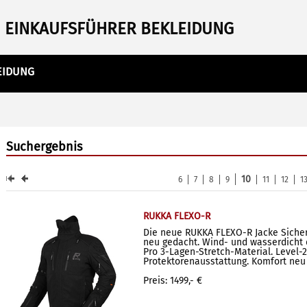
EINKAUFSFÜHRER BEKLEIDUNG
EIDUNG
Suchergebnis
10
6
7
8
9
11
12
1
RUKKA FLEXO-R
Die neue RUKKA FLEXO-R Jacke Siche
neu gedacht. Wind- und wasserdicht
Pro 3-Lagen-Stretch-Material. Level-2
Protektorenausstattung. Komfort neu 
Preis: 1499,- €