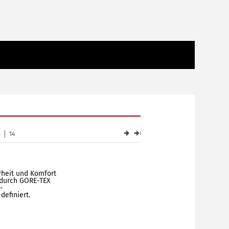
3
14
rheit und Komfort
 durch GORE-TEX
-
definiert.