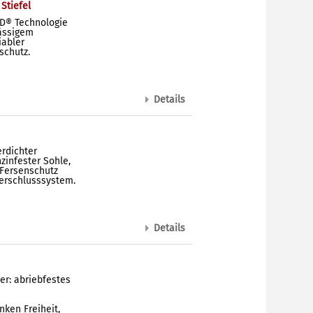
Stiefel
D® Technologie
lässigem
iabler
schutz.
Details
erdichter
zinfester Sohle,
 Fersenschutz
erschlusssystem.
Details
uer: abriebfestes
ken Freiheit,