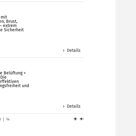
 mit
n, Brust,
 – extrem
te Sicherheit
Details
e Belüftung +
 Die
effektiven
ngsfreiheit und
Details
3
14