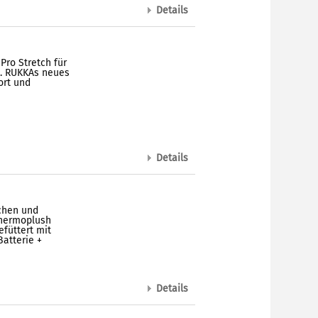
Details
ro Stretch für
t. RUKKAs neues
ort und
Details
chen und
Thermoplush
füttert mit
atterie +
Details