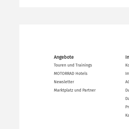
Angebote
I
Touren und Trainings
K
MOTORRAD Hotels
I
Newsletter
A
Marktplatz und Partner
D
D
P
Ka