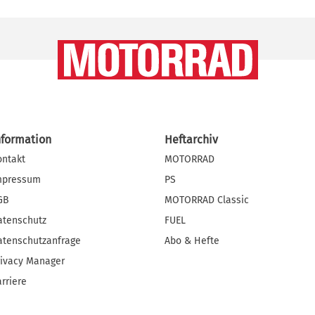
nformation
Heftarchiv
ontakt
MOTORRAD
mpressum
PS
GB
MOTORRAD Classic
atenschutz
FUEL
atenschutzanfrage
Abo & Hefte
rivacy Manager
rriere