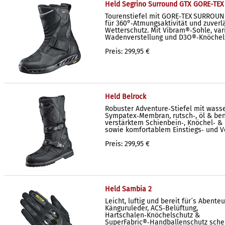
Held Segrino Surround GTX GORE-TEX 
Tourenstiefel mit GORE‑TEX SURROUN
für 360°‑Atmungsaktivität und zuver
Wetterschutz. Mit Vibram®‑Sohle, var
Wadenverstellung und D3O®‑Knöchel
Preis: 299,95 €
Held Belrock
Robuster Adventure‑Stiefel mit wass
Sympatex‑Membran, rutsch‑, öl & ben
verstärktem Schienbein‑, Knöchel‑ &
sowie komfortablem Einstiegs‑ und V
Preis: 299,95 €
Held Sambia 2
Leicht, luftig und bereit für´s Abente
Känguruleder, ACS‑Belüftung,
Hartschalen‑Knöchelschutz &
SuperFabric®‑Handballenschutz schen