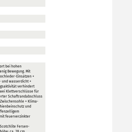
ort bei hohen
wenig Bewegung. Mit
ochleder-Einsätzen +
d- und wasserdicht +
aktivität verhindert
wei Klettverschlüsse für
erter Schaftrandabschluss
-Zwischensohle + Klima-
chienbeinschutz und
ffenzelligem
mit feuerverzinkter
-Scotchlite Fersen-
höhe: ca. 28 cm