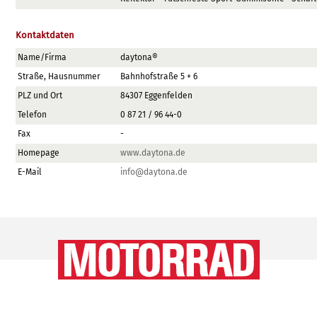
Kontaktdaten
Name/Firma
daytona®
Straße, Hausnummer
Bahnhofstraße 5 + 6
PLZ und Ort
84307 Eggenfelden
Telefon
0 87 21 / 96 44-0
Fax
-
Homepage
www.daytona.de
E-Mail
info@daytona.de