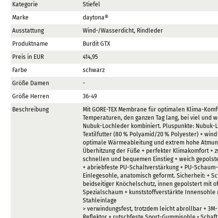
Kategorie
Stiefel
Marke
daytona®
Ausstattung
Wind-/Wasserdicht, Rindleder
Produktname
Burdit GTX
Preis in EUR
414,95
Farbe
schwarz
Größe Damen
-
Größe Herren
36-49
Beschreibung
Mit GORE-TEX Membrane für optimalen Klima-Komf
Temperaturen, den ganzen Tag lang, bei viel und 
Nubuk-Lochleder kombiniert. Pluspunkte: Nubuk-L
Textilfutter (80 % Polyamid/20 % Polyester) + win
optimale Wärmeableitung und extrem hohe Atmungs
Überhitzung der Füße + perfekter Klimakomfort + z
schnellen und bequemen Einstieg + weich gepolst
+ abriebfeste PU-Schaltverstärkung + PU-Schaum
Einlegesohle, anatomisch geformt. Sicherheit: + S
beidseitiger Knöchelschutz, innen gepolstert mit o
Spezialschaum + kunststoffverstärkte Innensohle 
Stahleinlage
> verwindungsfest, trotzdem leicht abrollbar + 3M
Reflektor + rutschfeste Sport-Gummisohle • Schaft